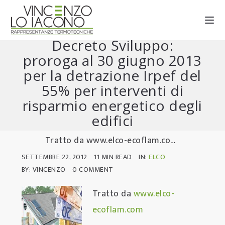
La Camera approva il
Decreto Sviluppo:
proroga al 30 giugno 2013
per la detrazione Irpef del
55% per interventi di
risparmio energetico degli
edifici
Tratto da www.elco-ecoflam.com Il 25 Luglio 2012 a Montecitorio è …
SETTEMBRE 22, 2012
11 MIN READ
IN:
ELCO
BY: VINCENZO
0 COMMENT
Tratto da
www.elco-
ecoflam.com