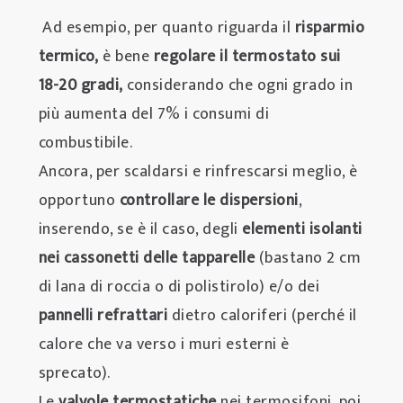
Ad esempio, per quanto riguarda il
risparmio
termico
,
è bene
regolare il termostato sui
18-20 gradi,
considerando che ogni grado in
più aumenta del 7% i consumi di
combustibile.
Ancora, per scaldarsi e rinfrescarsi meglio, è
opportuno
controllare le dispersioni
,
inserendo, se è il caso, degli
elementi isolanti
nei cassonetti delle tapparelle
(bastano 2 cm
di lana di roccia o di polistirolo) e/o dei
pannelli refrattari
dietro caloriferi (perché il
calore che va verso i muri esterni è
sprecato).
Le
valvole termostatiche
nei termosifoni, poi,