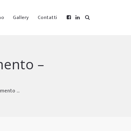
mo
Gallery
Contatti
mento –
vimento …