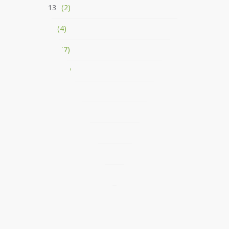
Agosto 2013
(2)
Luglio 2013
(4)
Giugno 2013
(7)
Maggio 2013
(3)
Aprile 2013
(4)
Marzo 2013
(6)
Febbraio 2013
(6)
Gennaio 2013
(3)
Dicembre 2012
(5)
Novembre 2012
(7)
Ottobre 2012
(4)